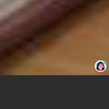
Привет 👋 Могу сделать студенческую
работу за тебя
Главная
Контрольная работа
Масс-медиа