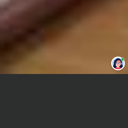
Привет 👋 Могу сделать студенческую
работу за тебя
Главная
Контрольная работа
Теплотехника
Сроки и Стоимость