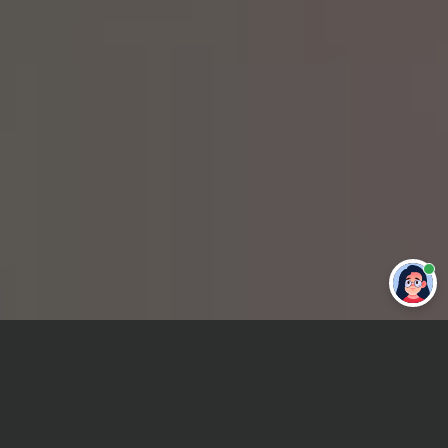
Привет 👋 Могу сделать студенческую
работу за тебя
Главная
ВУЗы Краснодара
КГИК
Отчет по практике