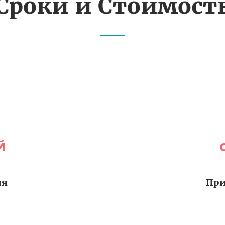
Сроки и Стоимост
й
ия
При