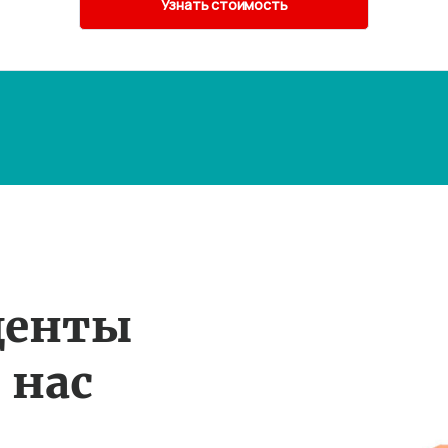
денты
 нас