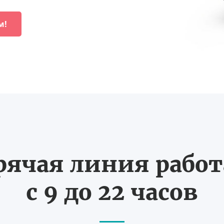
м!
рячая линия рабо
с 9 до 22 часов