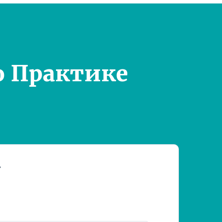
о Практике
т