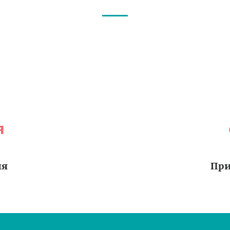
я
ия
При