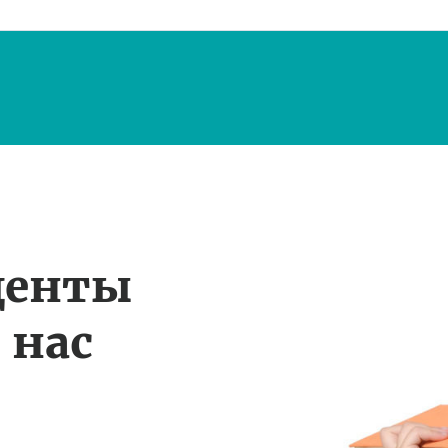
денты
 нас