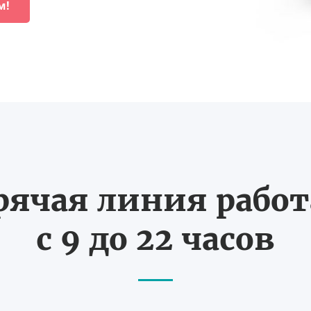
м!
рячая линия рабо
с 9 до 22 часов