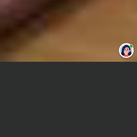
Привет 👋 Могу сделать студенческую
работу за тебя
Главная
Реферат
Механика
Сроки и Стоимость