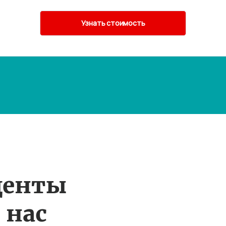
денты
 нас