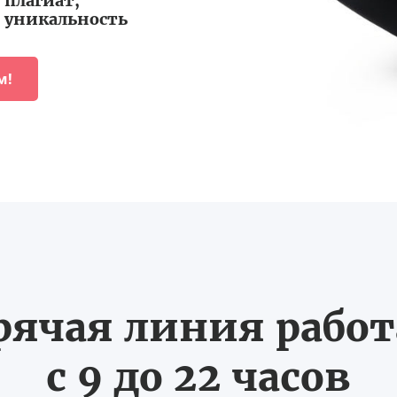
плагиат,
уникальность
м!
рячая линия рабо
с 9 до 22 часов