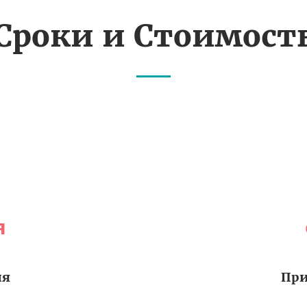
Сроки и Стоимост
я
ия
При