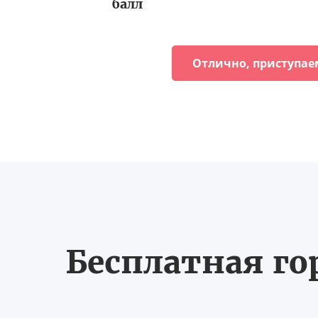
балл
Отлично, приступае
Бесплатная го