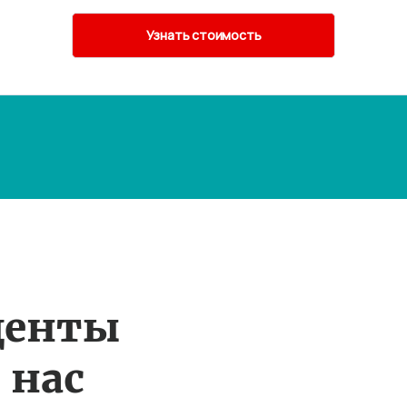
денты
 нас