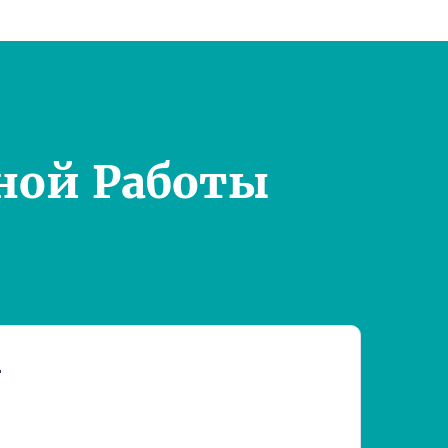
ной Работы
т