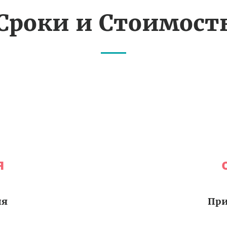
Сроки и Стоимост
я
ия
При