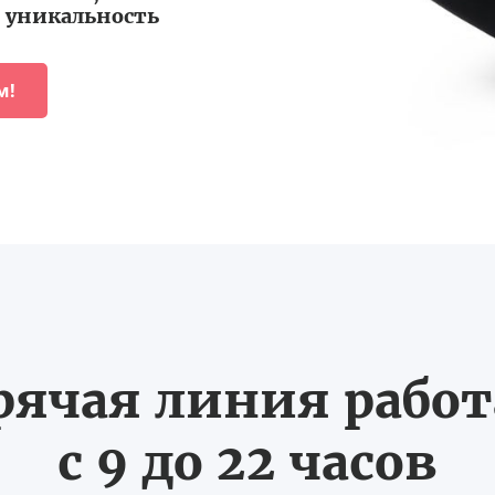
уникальность
м!
рячая линия рабо
с 9 до 22 часов