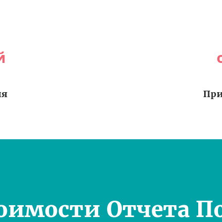
й
ия
При
оимости Отчета П