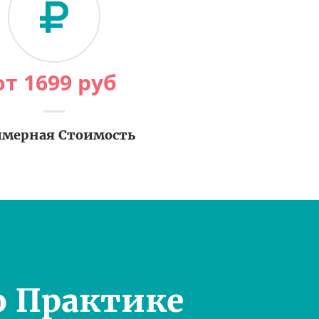
от
1699
руб
мерная Стоимость
о Практике