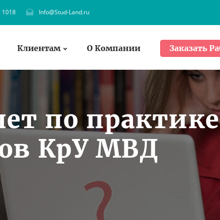
. 1018
Info@Stud-Land.ru
Клиентам
О Компании
Заказать Ра
чет по практике
тов КрУ МВД